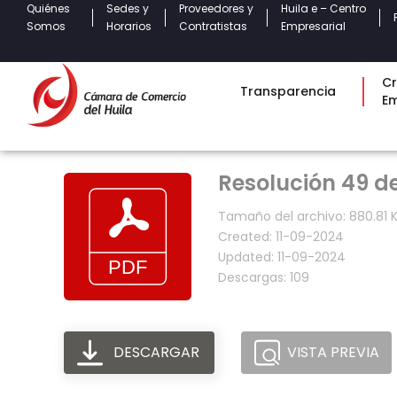
Quiénes
Sedes y
Proveedores y
Huila e – Centro
Somos
Horarios
Contratistas
Empresarial
Cr
Transparencia
E
Resolución 49 de
Tamaño del archivo: 880.81 
Created: 11-09-2024
Updated: 11-09-2024
Descargas: 109
DESCARGAR
VISTA PREVIA