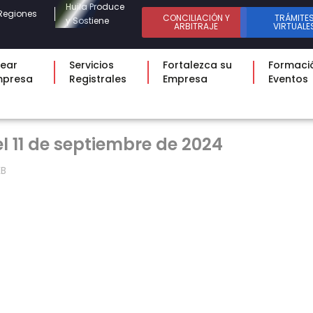
Huila Produce
Regiones
CONCILIACIÓN Y
TRÁMITE
y Sostiene
ARBITRAJE
VIRTUALE
ear
Servicios
Fortalezca su
Formaci
mpresa
Registrales
Empresa
Eventos
l 11 de septiembre de 2024
KB