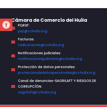
Open toolbar
Cámara de Comercio del Huila
PQRSF:
pqr@cchuila.org
Facturas:
radicaciones@cchuila.org
Notificaciones judiciales:
notificacionesjudiciales@cchuila.org
Protección de datos personales:
protecciondedatospersonales@cchuila.org
Canal de denuncias-SAGRILAFT Y RIESGOS DE
CORRUPCÍÓN:
sagrilaft@cchuila.org