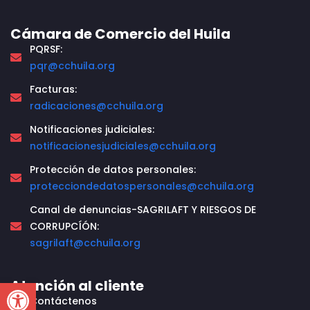
Cámara de Comercio del Huila
PQRSF:
pqr@cchuila.org
Facturas:
radicaciones@cchuila.org
Notificaciones judiciales:
notificacionesjudiciales@cchuila.org
Protección de datos personales:
protecciondedatospersonales@cchuila.org
Canal de denuncias-SAGRILAFT Y RIESGOS DE
CORRUPCÍÓN:
sagrilaft@cchuila.org
Open toolbar
Atención al cliente
Contáctenos