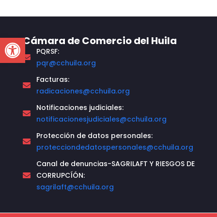
Open toolbar
Cámara de Comercio del Huila
PQRSF:
pqr@cchuila.org
Facturas:
radicaciones@cchuila.org
Notificaciones judiciales:
notificacionesjudiciales@cchuila.org
Protección de datos personales:
protecciondedatospersonales@cchuila.org
Canal de denuncias-SAGRILAFT Y RIESGOS DE
CORRUPCÍÓN:
sagrilaft@cchuila.org