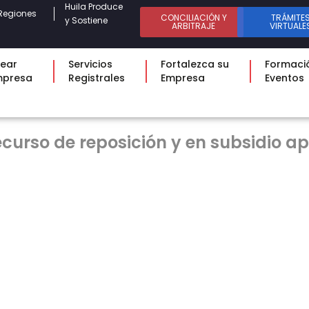
Huila Produce
Regiones
CONCILIACIÓN Y
TRÁMITE
y Sostiene
ARBITRAJE
VIRTUALE
ear
Servicios
Fortalezca su
Formaci
mpresa
Registrales
Empresa
Eventos
curso de reposición y en subsidio a