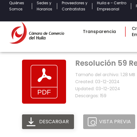
Quiénes
Sedes y
Proveedores y
Huila e – Centro
Somos
Horarios
Contratistas
Empresarial
Cr
Transparencia
E
Resolución 59 Re
Tamaño del archivo: 1.28 MB
Created: 03-12-2024
Updated: 03-12-2024
Descargas: 159
DESCARGAR
VISTA PREVIA