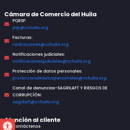
Cámara de Comercio del Huila
PQRSF:
pqr@cchuila.org
Facturas:
radicaciones@cchuila.org
Notificaciones judiciales:
notificacionesjudiciales@cchuila.org
Protección de datos personales:
protecciondedatospersonales@cchuila.org
Canal de denuncias-SAGRILAFT Y RIESGOS DE
CORRUPCÍÓN:
sagrilaft@cchuila.org
Open toolbar
Atención al cliente
Contáctenos