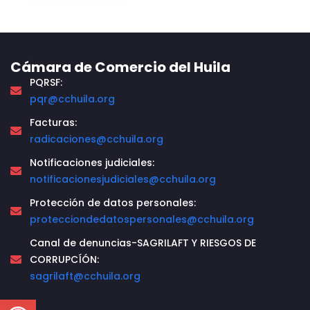
Cámara de Comercio del Huila
PQRSF:
pqr@cchuila.org
Facturas:
radicaciones@cchuila.org
Notificaciones judiciales:
notificacionesjudiciales@cchuila.org
Protección de datos personales:
protecciondedatospersonales@cchuila.org
Canal de denuncias-SAGRILAFT Y RIESGOS DE
CORRUPCÍÓN:
sagrilaft@cchuila.org
Open toolbar