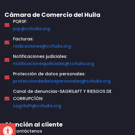
Cámara de Comercio del Huila
PQRSF:
pqr@cchuila.org
Facturas:
radicaciones@cchuila.org
Notificaciones judiciales:
notificacionesjudiciales@cchuila.org
Protección de datos personales:
protecciondedatospersonales@cchuila.org
Canal de denuncias-SAGRILAFT Y RIESGOS DE
CORRUPCÍÓN:
sagrilaft@cchuila.org
Open toolbar
Atención al cliente
Contáctenos