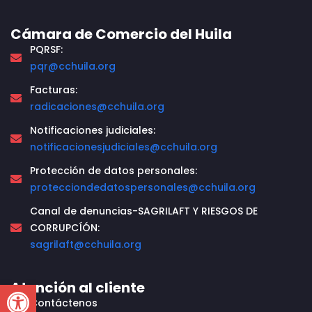
Cámara de Comercio del Huila
PQRSF:
pqr@cchuila.org
Facturas:
radicaciones@cchuila.org
Notificaciones judiciales:
notificacionesjudiciales@cchuila.org
Protección de datos personales:
protecciondedatospersonales@cchuila.org
Canal de denuncias-SAGRILAFT Y RIESGOS DE
CORRUPCÍÓN:
sagrilaft@cchuila.org
Open toolbar
Atención al cliente
Contáctenos