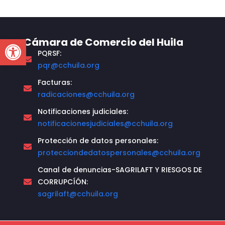
Open toolbar
Cámara de Comercio del Huila
PQRSF:
pqr@cchuila.org
Facturas:
radicaciones@cchuila.org
Notificaciones judiciales:
notificacionesjudiciales@cchuila.org
Protección de datos personales:
protecciondedatospersonales@cchuila.org
Canal de denuncias-SAGRILAFT Y RIESGOS DE
CORRUPCÍÓN:
sagrilaft@cchuila.org