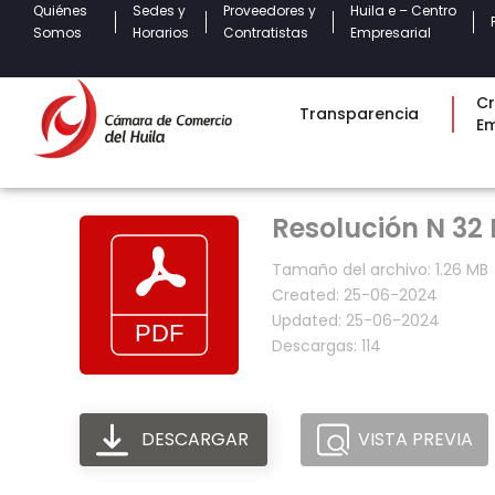
Quiénes
Sedes y
Proveedores y
Huila e – Centro
Somos
Horarios
Contratistas
Empresarial
Cr
Transparencia
E
Resolución N 32 
Tamaño del archivo: 1.26 MB
Created: 25-06-2024
Updated: 25-06-2024
Descargas: 114
DESCARGAR
VISTA PREVIA