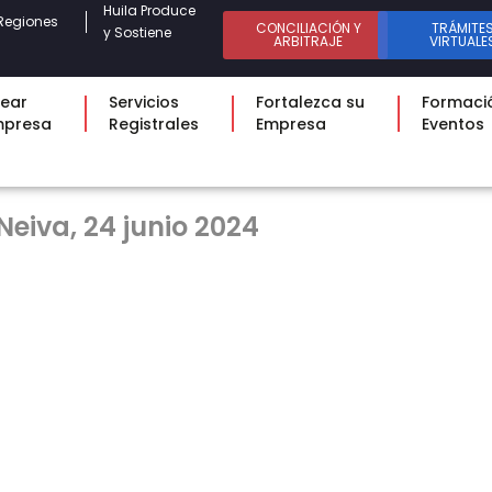
Huila Produce
Regiones
CONCILIACIÓN Y
TRÁMITE
y Sostiene
ARBITRAJE
VIRTUALE
ear
Servicios
Fortalezca su
Formaci
mpresa
Registrales
Empresa
Eventos
Neiva, 24 junio 2024