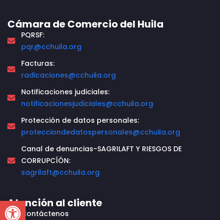
Cámara de Comercio del Huila
PQRSF:
pqr@cchuila.org
Facturas:
radicaciones@cchuila.org
Notificaciones judiciales:
notificacionesjudiciales@cchuila.org
Protección de datos personales:
protecciondedatospersonales@cchuila.org
Canal de denuncias-SAGRILAFT Y RIESGOS DE
CORRUPCÍÓN:
sagrilaft@cchuila.org
Open toolbar
Atención al cliente
Contáctenos