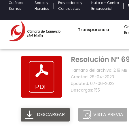
Quiénes
Sedes y
Proveedores y
Huila e – Centro
Somos
Horarios
Contratistas
Empresarial
Cr
Transparencia
E
Resolución N° 69
Tamaño del archivo: 2.19 MB
Created: 28-04-2023
Updated: 07-06-2023
Descargas: 155
DESCARGAR
VISTA PREVIA