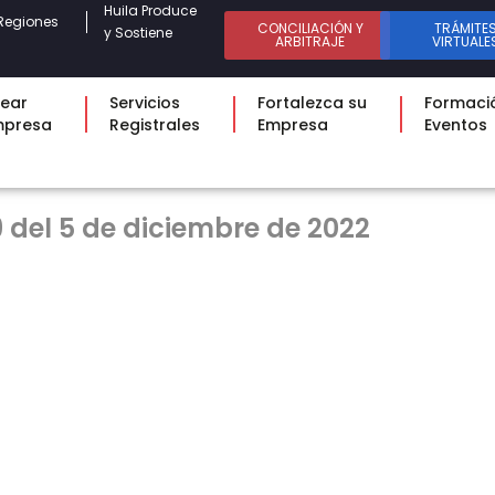
Huila Produce
Regiones
CONCILIACIÓN Y
TRÁMITE
y Sostiene
ARBITRAJE
VIRTUALE
ear
Servicios
Fortalezca su
Formaci
mpresa
Registrales
Empresa
Eventos
 del 5 de diciembre de 2022