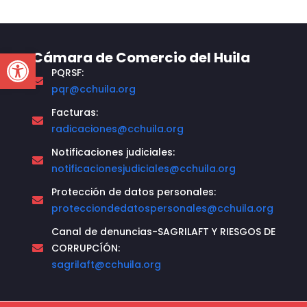
Open toolbar
Cámara de Comercio del Huila
PQRSF:
pqr@cchuila.org
Facturas:
radicaciones@cchuila.org
Notificaciones judiciales:
notificacionesjudiciales@cchuila.org
Protección de datos personales:
protecciondedatospersonales@cchuila.org
Canal de denuncias-SAGRILAFT Y RIESGOS DE
CORRUPCÍÓN:
sagrilaft@cchuila.org