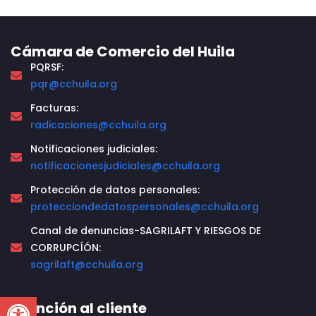
Cámara de Comercio del Huila
PQRSF:
pqr@cchuila.org
Facturas:
radicaciones@cchuila.org
Notificaciones judiciales:
notificacionesjudiciales@cchuila.org
Protección de datos personales:
protecciondedatospersonales@cchuila.org
Canal de denuncias-SAGRILAFT Y RIESGOS DE
CORRUPCÍÓN:
sagrilaft@cchuila.org
Open toolbar
Atención al cliente