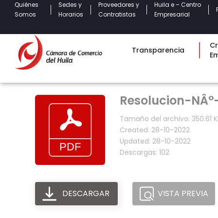
Quiénes
Sedes y
Proveedores y
Huila e – Centro
Somos
Horarios
Contratistas
Empresarial
Cr
Transparencia
E
Resolucion-NÂ°
Tamaño del archivo: 350.61 K
Created: 28-10-2022
Updated: 28-10-2022
Descargas: 102
DESCARGAR
VISTA PREVIA