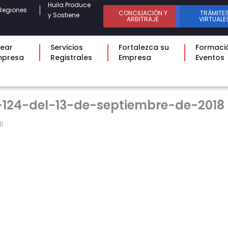
Huila Produce
Regiones
CONCILIACIÓN Y
TRÁMITE
y Sostiene
ARBITRAJE
VIRTUALE
ear
Servicios
Fortalezca su
Formaci
mpresa
Registrales
Empresa
Eventos
-124-del-13-de-septiembre-de-2018
B