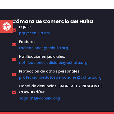
Open toolbar
Cámara de Comercio del Huila
PQRSF:
pqr@cchuila.org
Facturas:
radicaciones@cchuila.org
Notificaciones judiciales:
notificacionesjudiciales@cchuila.org
Protección de datos personales:
protecciondedatospersonales@cchuila.org
Canal de denuncias-SAGRILAFT Y RIESGOS DE
CORRUPCÍÓN:
sagrilaft@cchuila.org