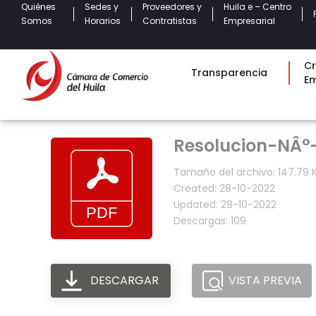
Quiénes
Sedes y
Proveedores y
Huila e – Centro
Somos
Horarios
Contratistas
Empresarial
Cr
Transparencia
E
Resolucion-NÂ°
Tamaño del archivo: 147.79 
Created: 28-10-2022
Updated: 28-10-2022
Descargas: 109
DESCARGAR
VISTA PREVIA