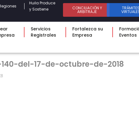
Huila Produce
Regiones
CONCILIACIÓN Y
TRÁMITE
y Sostiene
ARBITRAJE
VIRTUALE
ear
Servicios
Fortalezca su
Formaci
mpresa
Registrales
Empresa
Eventos
-140-del-17-de-octubre-de-2018
KB