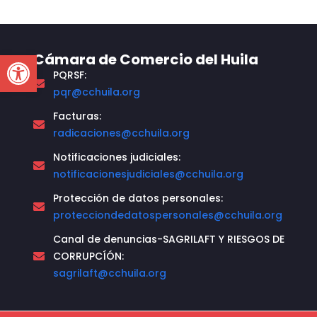
Open toolbar
Cámara de Comercio del Huila
PQRSF:
pqr@cchuila.org
Facturas:
radicaciones@cchuila.org
Notificaciones judiciales:
notificacionesjudiciales@cchuila.org
Protección de datos personales:
protecciondedatospersonales@cchuila.org
Canal de denuncias-SAGRILAFT Y RIESGOS DE
CORRUPCÍÓN:
sagrilaft@cchuila.org