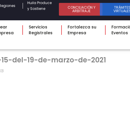
Huila Produce
Regiones
CONCILIACIÓN Y
TRÁMITE
y Sostiene
ARBITRAJE
VIRTUALE
ear
Servicios
Fortalezca su
Formaci
mpresa
Registrales
Empresa
Eventos
-15-del-19-de-marzo-de-2021
KB