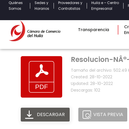
Quiénes
Sedes y
Proveedores y
Huila e – Centro
Somos
Horarios
Contratistas
Empresarial
Cr
Transparencia
E
Resolucion-NÂ°
Tamaño del archivo: 502.49 
Created: 28-10-2022
Updated: 28-10-2022
Descargas: 102
DESCARGAR
VISTA PREVIA