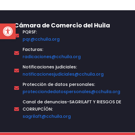
Open toolbar
Cámara de Comercio del Huila
PQRSF:
pqr@cchuila.org
Facturas:
radicaciones@cchuila.org
Notificaciones judiciales:
notificacionesjudiciales@cchuila.org
Protección de datos personales:
protecciondedatospersonales@cchuila.org
Canal de denuncias-SAGRILAFT Y RIESGOS DE
CORRUPCÍÓN:
sagrilaft@cchuila.org