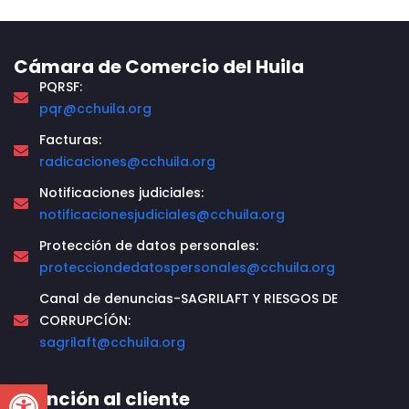
Cámara de Comercio del Huila
PQRSF:
pqr@cchuila.org
Facturas:
radicaciones@cchuila.org
Notificaciones judiciales:
notificacionesjudiciales@cchuila.org
Protección de datos personales:
protecciondedatospersonales@cchuila.org
Canal de denuncias-SAGRILAFT Y RIESGOS DE
CORRUPCÍÓN:
sagrilaft@cchuila.org
Open toolbar
Atención al cliente