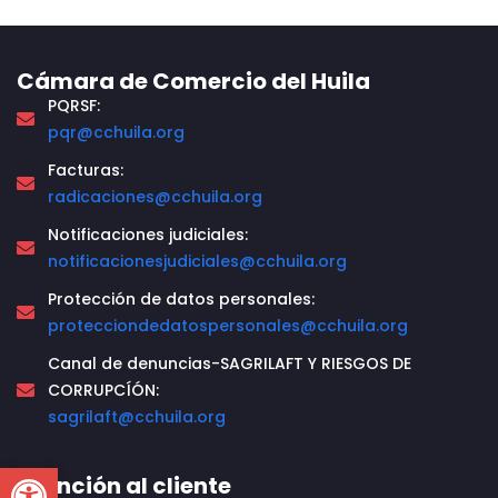
Cámara de Comercio del Huila
PQRSF:
pqr@cchuila.org
Facturas:
radicaciones@cchuila.org
Notificaciones judiciales:
notificacionesjudiciales@cchuila.org
Protección de datos personales:
protecciondedatospersonales@cchuila.org
Canal de denuncias-SAGRILAFT Y RIESGOS DE
CORRUPCÍÓN:
sagrilaft@cchuila.org
Open toolbar
Atención al cliente