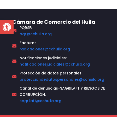
Open toolbar
Cámara de Comercio del Huila
PQRSF:
pqr@cchuila.org
Facturas:
radicaciones@cchuila.org
Notificaciones judiciales:
notificacionesjudiciales@cchuila.org
Protección de datos personales:
protecciondedatospersonales@cchuila.org
Canal de denuncias-SAGRILAFT Y RIESGOS DE
CORRUPCÍÓN:
sagrilaft@cchuila.org