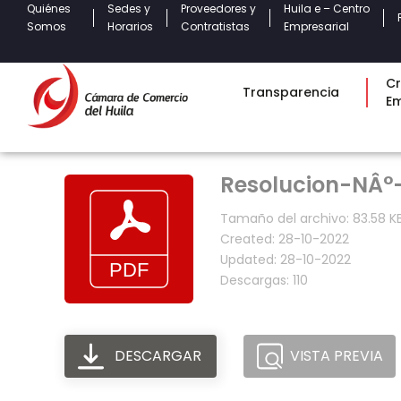
Quiénes
Sedes y
Proveedores y
Huila e – Centro
Somos
Horarios
Contratistas
Empresarial
Cr
Transparencia
E
Resolucion-NÂ°-
Tamaño del archivo: 83.58 K
Created: 28-10-2022
Updated: 28-10-2022
Descargas: 110
DESCARGAR
VISTA PREVIA