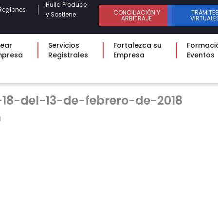
Huila Produce
Regiones
CONCILIACIÓN Y
TRÁMITE
y Sostiene
ARBITRAJE
VIRTUALE
ear
Servicios
Fortalezca su
Formaci
mpresa
Registrales
Empresa
Eventos
18-del-13-de-febrero-de-2018
B