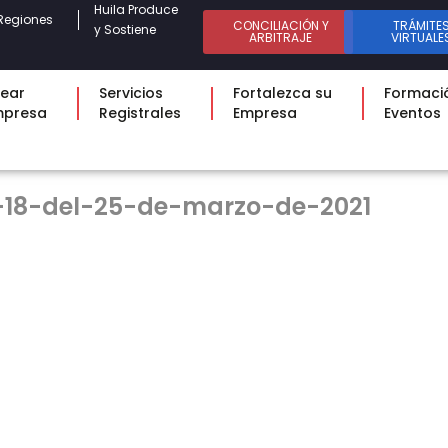
Huila Produce
Regiones
CONCILIACIÓN Y
TRÁMITE
y Sostiene
ARBITRAJE
VIRTUALE
ear
Servicios
Fortalezca su
Formaci
mpresa
Registrales
Empresa
Eventos
-18-del-25-de-marzo-de-2021