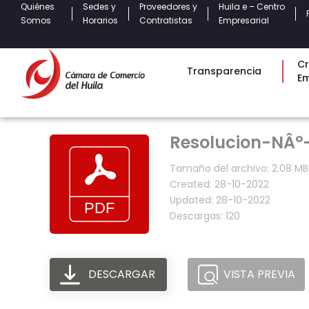
Quiénes
Sedes y
Proveedores y
Huila e – Centro
Somos
Horarios
Contratistas
Empresarial
Cr
Transparencia
E
Resolucion-NÂ°
Tamaño del archivo: 2.08 MB
Created: 28-10-2022
Updated: 28-10-2022
Descargas: 120
DESCARGAR
VISTA PREVIA