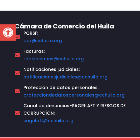
Open toolbar
Cámara de Comercio del Huila
PQRSF:
pqr@cchuila.org
Facturas:
radicaciones@cchuila.org
Notificaciones judiciales:
notificacionesjudiciales@cchuila.org
Protección de datos personales:
protecciondedatospersonales@cchuila.org
Canal de denuncias-SAGRILAFT Y RIESGOS DE
CORRUPCÍÓN:
sagrilaft@cchuila.org