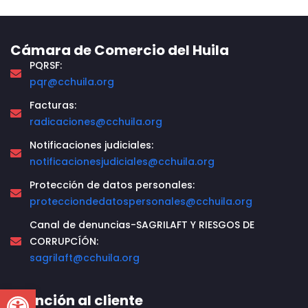
Cámara de Comercio del Huila
PQRSF:
pqr@cchuila.org
Facturas:
radicaciones@cchuila.org
Notificaciones judiciales:
notificacionesjudiciales@cchuila.org
Protección de datos personales:
protecciondedatospersonales@cchuila.org
Canal de denuncias-SAGRILAFT Y RIESGOS DE
CORRUPCÍÓN:
sagrilaft@cchuila.org
Open toolbar
Atención al cliente