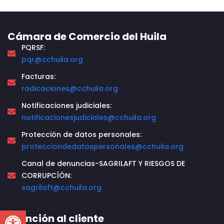
Cámara de Comercio del Huila
PQRSF:
pqr@cchuila.org
Facturas:
radicaciones@cchuila.org
Notificaciones judiciales:
notificacionesjudiciales@cchuila.org
Protección de datos personales:
protecciondedatospersonales@cchuila.org
Canal de denuncias-SAGRILAFT Y RIESGOS DE
CORRUPCÍÓN:
sagrilaft@cchuila.org
Open toolbar
Atención al cliente