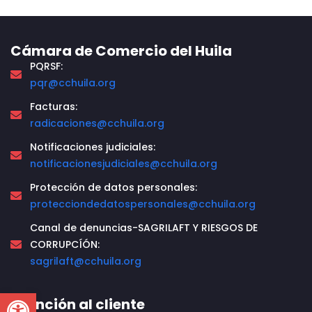
Cámara de Comercio del Huila
PQRSF:
pqr@cchuila.org
Facturas:
radicaciones@cchuila.org
Notificaciones judiciales:
notificacionesjudiciales@cchuila.org
Protección de datos personales:
protecciondedatospersonales@cchuila.org
Canal de denuncias-SAGRILAFT Y RIESGOS DE
CORRUPCÍÓN:
sagrilaft@cchuila.org
Open toolbar
Atención al cliente