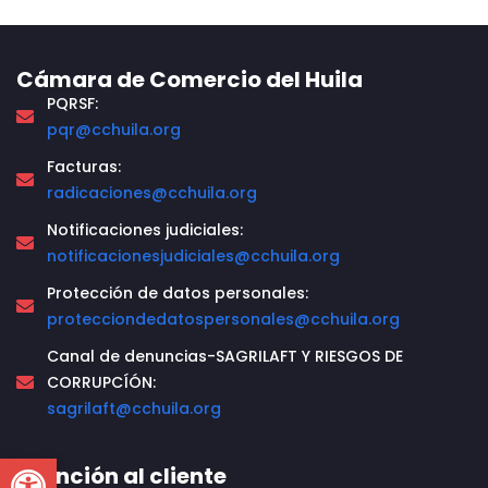
Cámara de Comercio del Huila
PQRSF:
pqr@cchuila.org
Facturas:
radicaciones@cchuila.org
Notificaciones judiciales:
notificacionesjudiciales@cchuila.org
Protección de datos personales:
protecciondedatospersonales@cchuila.org
Canal de denuncias-SAGRILAFT Y RIESGOS DE
CORRUPCÍÓN:
sagrilaft@cchuila.org
Open toolbar
Atención al cliente