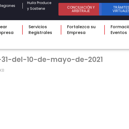
Huila Produce
Regiones
CONCILIACIÓN Y
TRÁMITE
y Sostiene
ARBITRAJE
VIRTUALE
ear
Servicios
Fortalezca su
Formaci
mpresa
Registrales
Empresa
Eventos
-31-del-10-de-mayo-de-2021
 KB