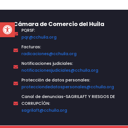
Open toolbar
Cámara de Comercio del Huila
PQRSF:
pqr@cchuila.org
Facturas:
radicaciones@cchuila.org
Notificaciones judiciales:
notificacionesjudiciales@cchuila.org
Protección de datos personales:
protecciondedatospersonales@cchuila.org
Canal de denuncias-SAGRILAFT Y RIESGOS DE
CORRUPCÍÓN:
sagrilaft@cchuila.org