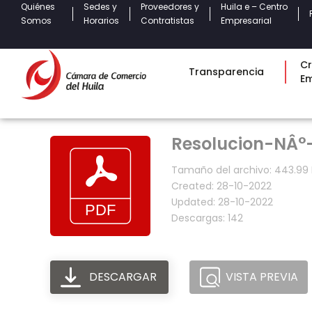
Quiénes
Sedes y
Proveedores y
Huila e – Centro
Somos
Horarios
Contratistas
Empresarial
Cr
Transparencia
E
Resolucion-NÂ°
Tamaño del archivo: 443.99
Created: 28-10-2022
Updated: 28-10-2022
Descargas: 142
DESCARGAR
VISTA PREVIA