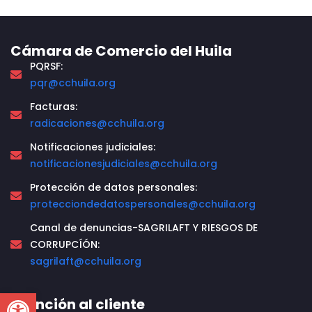
Cámara de Comercio del Huila
PQRSF:
pqr@cchuila.org
Facturas:
radicaciones@cchuila.org
Notificaciones judiciales:
notificacionesjudiciales@cchuila.org
Protección de datos personales:
protecciondedatospersonales@cchuila.org
Canal de denuncias-SAGRILAFT Y RIESGOS DE
CORRUPCÍÓN:
sagrilaft@cchuila.org
Open toolbar
Atención al cliente