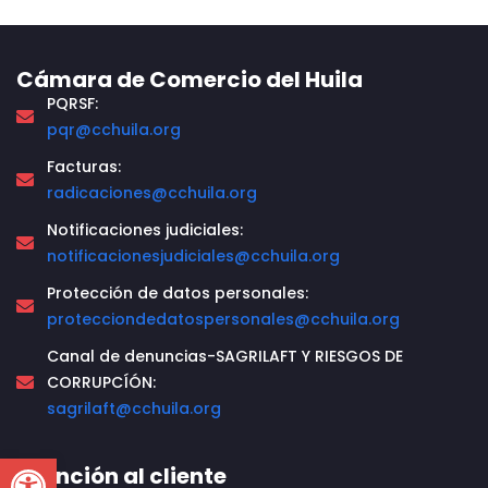
Cámara de Comercio del Huila
PQRSF:
pqr@cchuila.org
Facturas:
radicaciones@cchuila.org
Notificaciones judiciales:
notificacionesjudiciales@cchuila.org
Protección de datos personales:
protecciondedatospersonales@cchuila.org
Canal de denuncias-SAGRILAFT Y RIESGOS DE
CORRUPCÍÓN:
sagrilaft@cchuila.org
Open toolbar
Atención al cliente