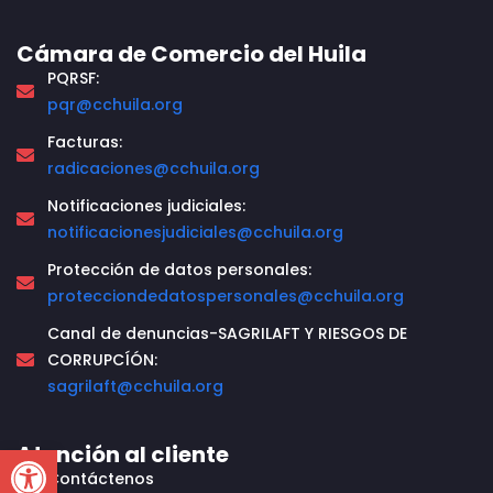
Cámara de Comercio del Huila
PQRSF:
pqr@cchuila.org
Facturas:
radicaciones@cchuila.org
Notificaciones judiciales:
notificacionesjudiciales@cchuila.org
Protección de datos personales:
protecciondedatospersonales@cchuila.org
Canal de denuncias-SAGRILAFT Y RIESGOS DE
CORRUPCÍÓN:
sagrilaft@cchuila.org
Open toolbar
Atención al cliente
Contáctenos