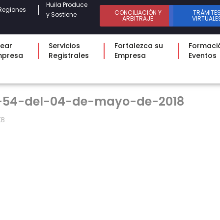
Huila Produce
Regiones
CONCILIACIÓN Y
TRÁMITE
y Sostiene
ARBITRAJE
VIRTUALE
ear
Servicios
Fortalezca su
Formaci
mpresa
Registrales
Empresa
Eventos
-54-del-04-de-mayo-de-2018
KB