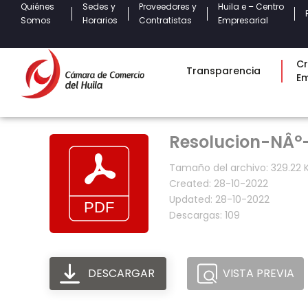
Quiénes
Sedes y
Proveedores y
Huila e – Centro
Somos
Horarios
Contratistas
Empresarial
Cr
Transparencia
E
Resolucion-NÂ°
Tamaño del archivo: 329.22 
Created: 28-10-2022
Updated: 28-10-2022
Descargas: 109
DESCARGAR
VISTA PREVIA