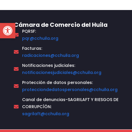
Open toolbar
Cámara de Comercio del Huila
PQRSF:
pqr@cchuila.org
Facturas:
radicaciones@cchuila.org
Notificaciones judiciales:
notificacionesjudiciales@cchuila.org
Protección de datos personales:
protecciondedatospersonales@cchuila.org
Canal de denuncias-SAGRILAFT Y RIESGOS DE
CORRUPCÍÓN:
sagrilaft@cchuila.org