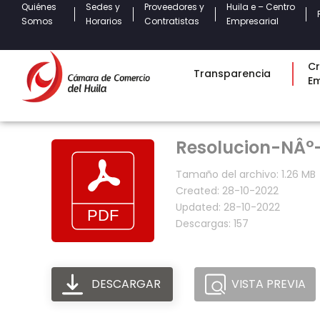
Quiénes
Sedes y
Proveedores y
Huila e – Centro
Somos
Horarios
Contratistas
Empresarial
Cr
Transparencia
E
Resolucion-NÂ°-
Tamaño del archivo: 1.26 MB
Created: 28-10-2022
Updated: 28-10-2022
Descargas: 157
DESCARGAR
VISTA PREVIA