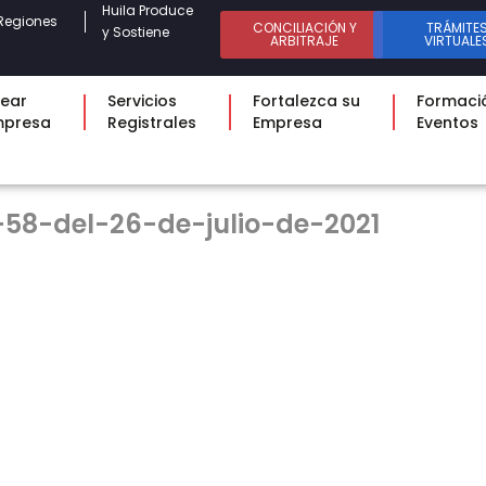
Huila Produce
Regiones
CONCILIACIÓN Y
TRÁMITE
y Sostiene
ARBITRAJE
VIRTUALE
ear
Servicios
Fortalezca su
Formaci
mpresa
Registrales
Empresa
Eventos
58-del-26-de-julio-de-2021