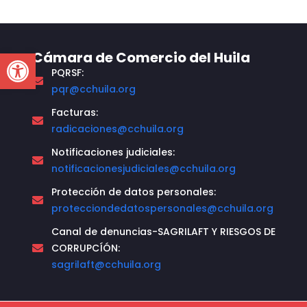
Open toolbar
Cámara de Comercio del Huila
PQRSF:
pqr@cchuila.org
Facturas:
radicaciones@cchuila.org
Notificaciones judiciales:
notificacionesjudiciales@cchuila.org
Protección de datos personales:
protecciondedatospersonales@cchuila.org
Canal de denuncias-SAGRILAFT Y RIESGOS DE
CORRUPCÍÓN:
sagrilaft@cchuila.org