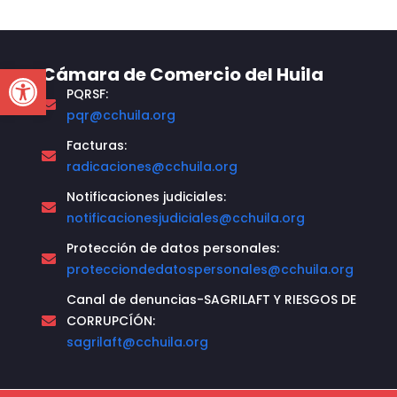
Open toolbar
Cámara de Comercio del Huila
PQRSF:
pqr@cchuila.org
Facturas:
radicaciones@cchuila.org
Notificaciones judiciales:
notificacionesjudiciales@cchuila.org
Protección de datos personales:
protecciondedatospersonales@cchuila.org
Canal de denuncias-SAGRILAFT Y RIESGOS DE
CORRUPCÍÓN:
sagrilaft@cchuila.org