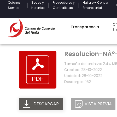
Quiénes
Sedes y
Proveedores y
Huila e – Centro
Somos
Horarios
Contratistas
Empresarial
Cr
Transparencia
E
Resolucion-NÂ°-
Tamaño del archivo: 2.44 M
Created: 28-10-2022
Updated: 28-10-2022
Descargas: 162
DESCARGAR
VISTA PREVIA