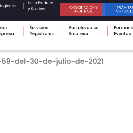
Huila Produce
Regiones
CONCILIACIÓN Y
TRÁMITE
y Sostiene
ARBITRAJE
VIRTUALE
ear
Servicios
Fortalezca su
Formaci
mpresa
Registrales
Empresa
Eventos
59-del-30-de-julio-de-2021
B