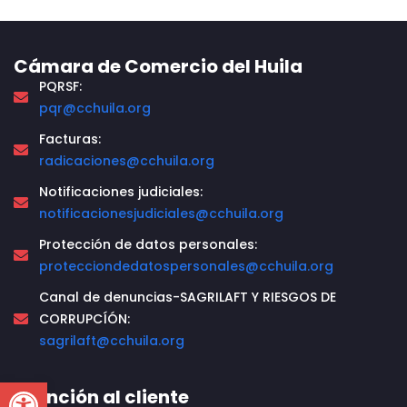
Cámara de Comercio del Huila
PQRSF:
pqr@cchuila.org
Facturas:
radicaciones@cchuila.org
Notificaciones judiciales:
notificacionesjudiciales@cchuila.org
Protección de datos personales:
protecciondedatospersonales@cchuila.org
Canal de denuncias-SAGRILAFT Y RIESGOS DE
CORRUPCÍÓN:
sagrilaft@cchuila.org
Open toolbar
Atención al cliente