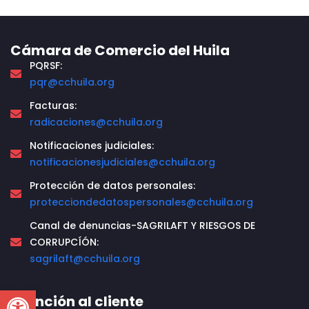
Cámara de Comercio del Huila
PQRSF:
pqr@cchuila.org
Facturas:
radicaciones@cchuila.org
Notificaciones judiciales:
notificacionesjudiciales@cchuila.org
Protección de datos personales:
protecciondedatospersonales@cchuila.org
Canal de denuncias-SAGRILAFT Y RIESGOS DE
CORRUPCÍÓN:
sagrilaft@cchuila.org
Open toolbar
Atención al cliente