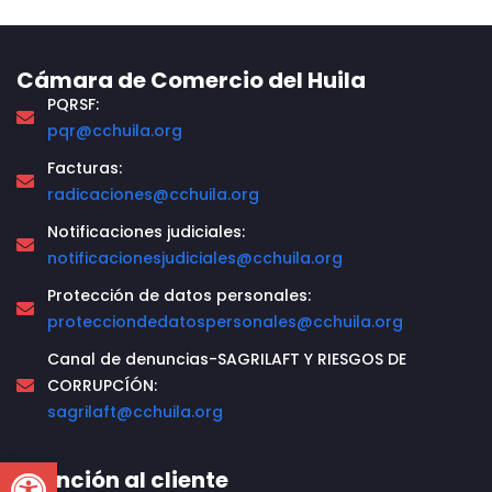
Cámara de Comercio del Huila
PQRSF:
pqr@cchuila.org
Facturas:
radicaciones@cchuila.org
Notificaciones judiciales:
notificacionesjudiciales@cchuila.org
Protección de datos personales:
protecciondedatospersonales@cchuila.org
Canal de denuncias-SAGRILAFT Y RIESGOS DE
CORRUPCÍÓN:
sagrilaft@cchuila.org
Open toolbar
Atención al cliente