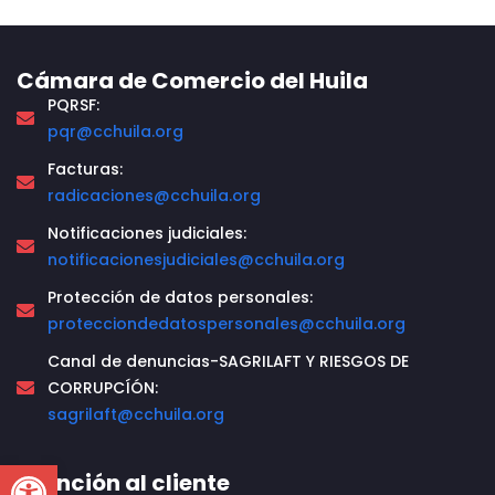
Cámara de Comercio del Huila
PQRSF:
pqr@cchuila.org
Facturas:
radicaciones@cchuila.org
Notificaciones judiciales:
notificacionesjudiciales@cchuila.org
Protección de datos personales:
protecciondedatospersonales@cchuila.org
Canal de denuncias-SAGRILAFT Y RIESGOS DE
CORRUPCÍÓN:
sagrilaft@cchuila.org
Open toolbar
Atención al cliente