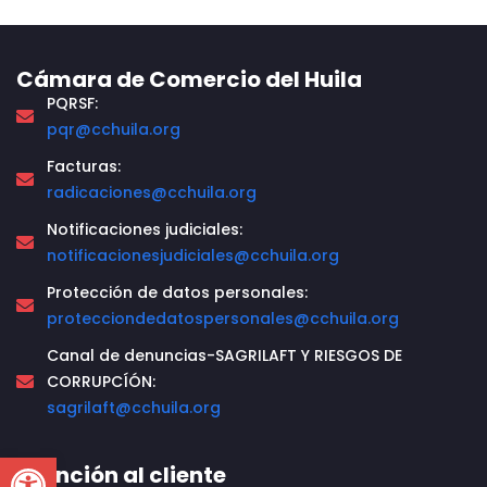
Cámara de Comercio del Huila
PQRSF:
pqr@cchuila.org
Facturas:
radicaciones@cchuila.org
Notificaciones judiciales:
notificacionesjudiciales@cchuila.org
Protección de datos personales:
protecciondedatospersonales@cchuila.org
Canal de denuncias-SAGRILAFT Y RIESGOS DE
CORRUPCÍÓN:
sagrilaft@cchuila.org
Open toolbar
Atención al cliente