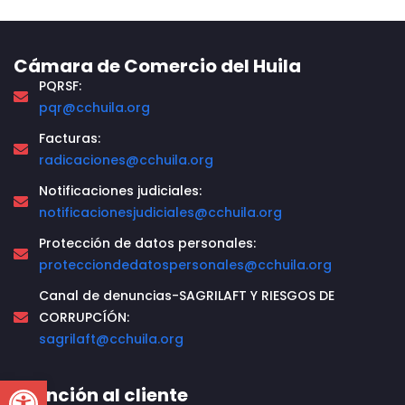
Cámara de Comercio del Huila
PQRSF:
pqr@cchuila.org
Facturas:
radicaciones@cchuila.org
Notificaciones judiciales:
notificacionesjudiciales@cchuila.org
Protección de datos personales:
protecciondedatospersonales@cchuila.org
Canal de denuncias-SAGRILAFT Y RIESGOS DE
CORRUPCÍÓN:
sagrilaft@cchuila.org
Open toolbar
Atención al cliente