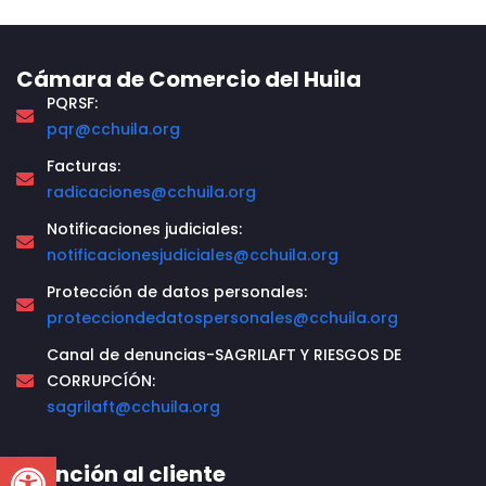
Cámara de Comercio del Huila
PQRSF:
pqr@cchuila.org
Facturas:
radicaciones@cchuila.org
Notificaciones judiciales:
notificacionesjudiciales@cchuila.org
Protección de datos personales:
protecciondedatospersonales@cchuila.org
Canal de denuncias-SAGRILAFT Y RIESGOS DE
CORRUPCÍÓN:
sagrilaft@cchuila.org
Open toolbar
Atención al cliente