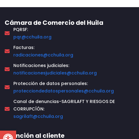
Cámara de Comercio del Huila
PQRSF:
pqr@cchuila.org
Facturas:
radicaciones@cchuila.org
Notificaciones judiciales:
notificacionesjudiciales@cchuila.org
Protección de datos personales:
protecciondedatospersonales@cchuila.org
Canal de denuncias-SAGRILAFT Y RIESGOS DE
CORRUPCÍÓN:
sagrilaft@cchuila.org
Open toolbar
Atención al cliente