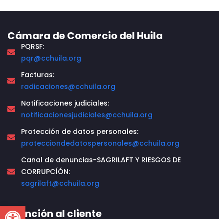
Cámara de Comercio del Huila
PQRSF:
pqr@cchuila.org
Facturas:
radicaciones@cchuila.org
Notificaciones judiciales:
notificacionesjudiciales@cchuila.org
Protección de datos personales:
protecciondedatospersonales@cchuila.org
Canal de denuncias-SAGRILAFT Y RIESGOS DE
CORRUPCÍÓN:
sagrilaft@cchuila.org
Open toolbar
Atención al cliente