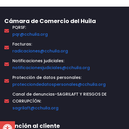
Cámara de Comercio del Huila
PQRSF:
pqr@cchuila.org
Facturas:
radicaciones@cchuila.org
Notificaciones judiciales:
notificacionesjudiciales@cchuila.org
Protección de datos personales:
protecciondedatospersonales@cchuila.org
Canal de denuncias-SAGRILAFT Y RIESGOS DE
CORRUPCÍÓN:
sagrilaft@cchuila.org
Open toolbar
Atención al cliente