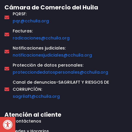
Cámara de Comercio del Huila
PQRSF:
pqr@cchuila.org
Facturas:
radicaciones@cchuila.org
Notificaciones judiciales:
notificacionesjudiciales@cchuila.org
Protección de datos personales:
protecciondedatospersonales@cchuila.org
Canal de denuncias-SAGRILAFT Y RIESGOS DE
CORRUPCÍÓN:
sagrilaft@cchuila.org
Atención al cliente
Open toolbar
Contáctenos
Sedes y Horarios