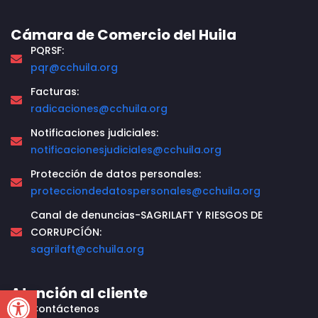
Cámara de Comercio del Huila
PQRSF:
pqr@cchuila.org
Facturas:
radicaciones@cchuila.org
Notificaciones judiciales:
notificacionesjudiciales@cchuila.org
Protección de datos personales:
protecciondedatospersonales@cchuila.org
Canal de denuncias-SAGRILAFT Y RIESGOS DE
CORRUPCÍÓN:
sagrilaft@cchuila.org
Open toolbar
Atención al cliente
Contáctenos