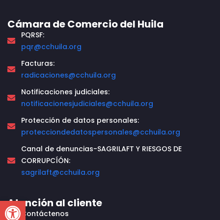
Cámara de Comercio del Huila
PQRSF:
pqr@cchuila.org
Facturas:
radicaciones@cchuila.org
Notificaciones judiciales:
notificacionesjudiciales@cchuila.org
Protección de datos personales:
protecciondedatospersonales@cchuila.org
Canal de denuncias-SAGRILAFT Y RIESGOS DE
CORRUPCÍÓN:
sagrilaft@cchuila.org
Open toolbar
Atención al cliente
Contáctenos