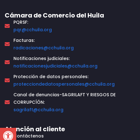
Cámara de Comercio del Huila
PQRSF:
pqr@cchuila.org
Facturas:
radicaciones@cchuila.org
Notificaciones judiciales:
notificacionesjudiciales@cchuila.org
Protección de datos personales:
protecciondedatospersonales@cchuila.org
Canal de denuncias-SAGRILAFT Y RIESGOS DE
CORRUPCÍÓN:
sagrilaft@cchuila.org
Open toolbar
Atención al cliente
Contáctenos