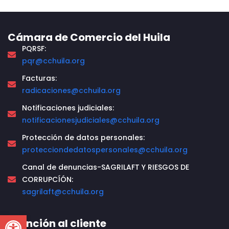
Cámara de Comercio del Huila
PQRSF:
pqr@cchuila.org
Facturas:
radicaciones@cchuila.org
Notificaciones judiciales:
notificacionesjudiciales@cchuila.org
Protección de datos personales:
protecciondedatospersonales@cchuila.org
Canal de denuncias-SAGRILAFT Y RIESGOS DE
CORRUPCÍÓN:
sagrilaft@cchuila.org
Open toolbar
Atención al cliente