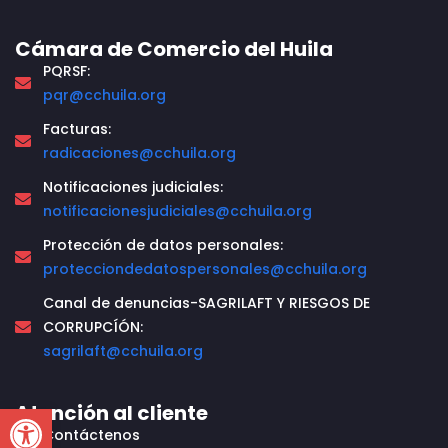
Cámara de Comercio del Huila
PQRSF:
pqr@cchuila.org
Facturas:
radicaciones@cchuila.org
Notificaciones judiciales:
notificacionesjudiciales@cchuila.org
Protección de datos personales:
protecciondedatospersonales@cchuila.org
Canal de denuncias-SAGRILAFT Y RIESGOS DE
CORRUPCÍÓN:
sagrilaft@cchuila.org
Open toolbar
Atención al cliente
Contáctenos