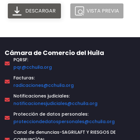
DESCARGAR
VISTA PREVIA
Cámara de Comercio del Huila
PQRSF:
pqr@cchuila.org
Facturas:
radicaciones@cchuila.org
Notificaciones judiciales:
notificacionesjudiciales@cchuila.org
Protección de datos personales:
protecciondedatospersonales@cchuila.org
Canal de denuncias-SAGRILAFT Y RIESGOS DE
CORRUPCÍÓN: