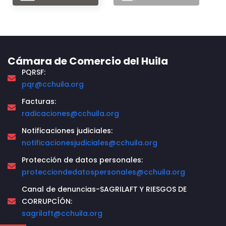
Cámara de Comercio del Huila
PQRSF:
pqr@cchuila.org
Facturas:
radicaciones@cchuila.org
Notificaciones judiciales:
notificacionesjudiciales@cchuila.org
Protección de datos personales:
protecciondedatospersonales@cchuila.org
Canal de denuncias-SAGRILAFT Y RIESGOS DE
CORRUPCÍÓN:
sagrilaft@cchuila.org