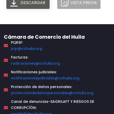
DESCARGAR
VISTA PREVIA
Cámara de Comercio del Huila
PQRSF:
pqr@cchuila.org
Facturas:
radicaciones@cchuila.org
Notificaciones judiciales:
notificacionesjudiciales@cchuila.org
Protección de datos personales:
protecciondedatospersonales@cchuila.org
Canal de denuncias-SAGRILAFT Y RIESGOS DE
CORRUPCÍÓN:
sagrilaft@cchuila.org