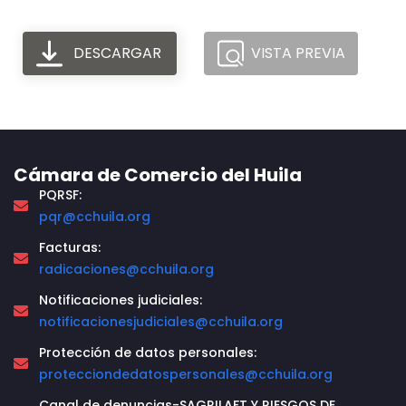
DESCARGAR
VISTA PREVIA
Cámara de Comercio del Huila
PQRSF:
pqr@cchuila.org
Facturas:
radicaciones@cchuila.org
Notificaciones judiciales:
notificacionesjudiciales@cchuila.org
Protección de datos personales:
protecciondedatospersonales@cchuila.org
Canal de denuncias-SAGRILAFT Y RIESGOS DE