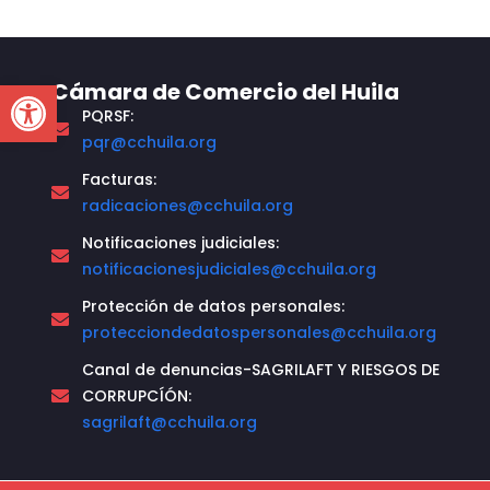
Open toolbar
Cámara de Comercio del Huila
PQRSF:
pqr@cchuila.org
Facturas:
radicaciones@cchuila.org
Notificaciones judiciales:
notificacionesjudiciales@cchuila.org
Protección de datos personales:
protecciondedatospersonales@cchuila.org
Canal de denuncias-SAGRILAFT Y RIESGOS DE
CORRUPCÍÓN:
sagrilaft@cchuila.org