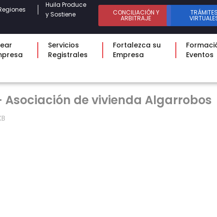
Huila Produce
Regiones
CONCILIACIÓN Y
TRÁMITE
y Sostiene
ARBITRAJE
VIRTUALE
ear
Servicios
Fortalezca su
Formaci
mpresa
Registrales
Empresa
Eventos
- Asociación de vivienda Algarrobos
KB