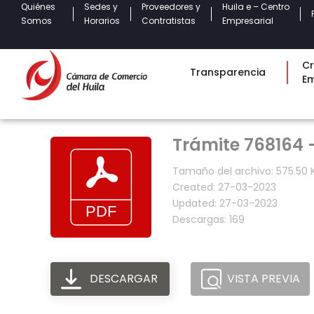
Quiénes
Sedes y
Proveedores y
Huila e – Centro
Somos
Horarios
Contratistas
Empresarial
Cr
Transparencia
E
Trámite 768164 
Tamaño del archivo: 575.50 
Created: 27-03-2023
Updated: 27-03-2023
Descargas: 169
DESCARGAR
VISTA PREVIA